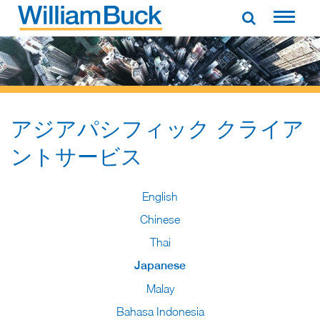
Skip
to
WILLIAM BUCK NEW ZEALAND
content
アジアパシフィック クライア
ントサービス
English
Chinese
Thai
Japanese
Malay
Bahasa Indonesia