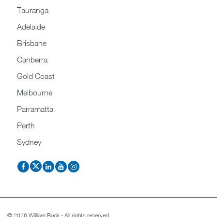
Tauranga
Adelaide
Brisbane
Canberra
Gold Coast
Melbourne
Parramatta
Perth
Sydney
© 2026 William Buck - All rights reserved